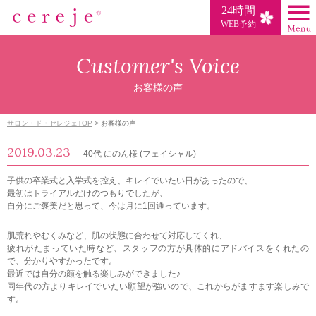
24時間
WEB予約
Customer's Voice
お客様の声
サロン・ド・セレジェTOP
>
お客様の声
2019.03.23
40代 にのん様 (フェイシャル)
子供の卒業式と入学式を控え、キレイでいたい日があったので、
最初はトライアルだけのつもりでしたが、
自分にご褒美だと思って、今は月に1回通っています。
肌荒れやむくみなど、肌の状態に合わせて対応してくれ、
疲れがたまっていた時など、スタッフの方が具体的にアドバイスをくれたの
で、分かりやすかったです。
最近では自分の顔を触る楽しみができました♪
同年代の方よりキレイでいたい願望が強いので、これからがますます楽しみで
す。