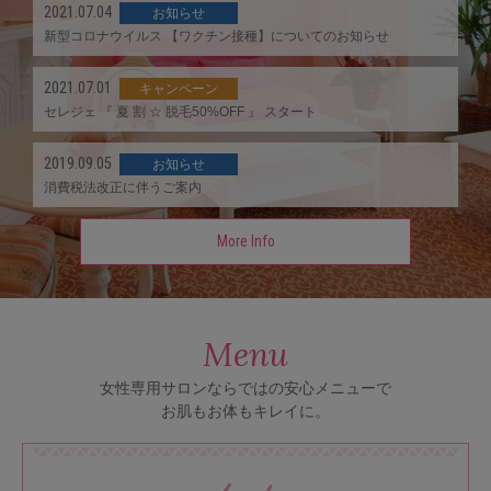
2021.07.04
お知らせ
新型コロナウイルス 【ワクチン接種】についてのお知らせ
2021.07.01
キャンペーン
セレジェ 『 夏 割 ☆ 脱毛50%OFF 』 スタート
2019.09.05
お知らせ
消費税法改正に伴うご案内
More Info
Menu
女性専用サロンならではの安心メニューで
お肌もお体もキレイに。