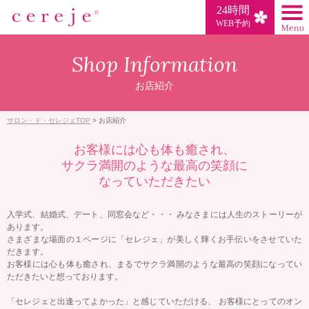
24時間
WEB予約
Shop Information
お店紹介
サロン・ド・セレジェTOP
>
お店紹介
お客様には心も体も癒され、
サクラ満開のような最高の笑顔に
なっていただきたい
入学式、結婚式、デート、同窓会など・・・
みなさまには人生のストーリーが
あります。
さまざまな場面の１ページに「セレジェ」が美しく輝くお手伝いをさせていた
だきます。
お客様には心も体も癒され、まるでサクラ満開のような最高の笑顔になってい
ただきたいと想っております。
「セレジェと出逢ってよかった」と感じていただける、
お客様にとってのオン