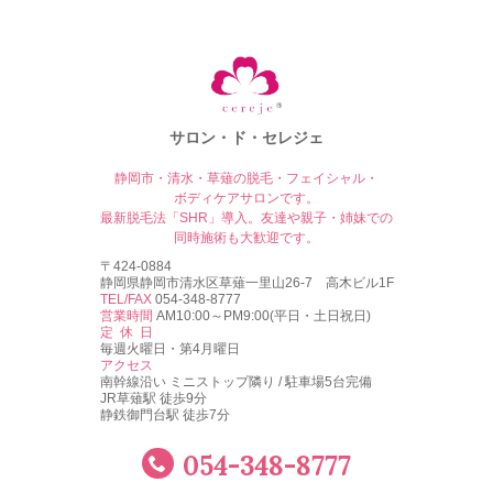
サロン・ド・セレジェ
静岡市・清水・草薙の脱毛・フェイシャル・
ボディケアサロンです。
最新脱毛法「SHR」導入。友達や親子・姉妹での
同時施術も大歓迎です。
〒424-0884
静岡県静岡市清水区草薙一里山26-7 高木ビル1F
TEL/FAX
054-348-8777
営業時間
AM10:00～PM9:00(平日・土日祝日)
定休日
毎週火曜日・第4月曜日
アクセス
南幹線沿い ミニストップ隣り / 駐車場5台完備
JR草薙駅 徒歩9分
静鉄御門台駅 徒歩7分
054-348-8777