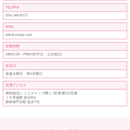
TEL/FAX
054-348-8777
MAIL
info＠cereje.com
営業時間
AM10:00～PM9:00(平日・土日祝日)
定休日
毎週火曜日・第4月曜日
交通アクセス
南幹線沿い ミニストップ隣り / 駐車場5台完備
ＪＲ草薙駅 徒歩9分
静鉄御門台駅 徒歩7分