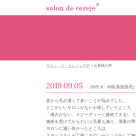
サロン・ド・セレジェTOP
>
お客様の声
2019.09.05
20代 K・K様(美肌脱毛)
昔から毛が濃くて多いことが悩みでした。
どこかいいサロンがないか探していたところ
「痛みがない、スピーディーに施術できる!」
施術を受けてからだいぶ毛量も減り、薄着の季
サロンに通い良かったところは
スタッフさんが丁寧にカウンセリングをして施