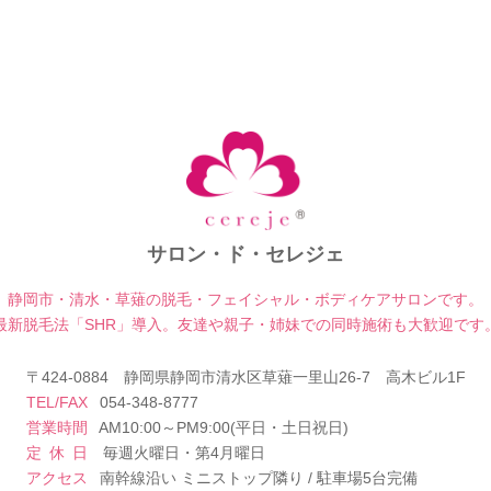
サロン・ド・セレジェ
静岡市・清水・草薙の脱毛・フェイシャル・
ボディケアサロンです。
最新脱毛法「SHR」導入。友達や親子・姉妹での
同時施術も大歓迎です
〒424-0884
静岡県静岡市清水区草薙一里山26-7 高木ビル1F
TEL/FAX
054-348-8777
営業時間
AM10:00～PM9:00(平日・土日祝日)
定休日
毎週火曜日・第4月曜日
アクセス
南幹線沿い ミニストップ隣り / 駐車場5台完備