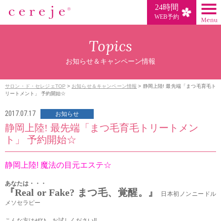
24時間
WEB予約
Topics
お知らせ＆キャンペーン情報
サロン・ド・セレジェTOP
>
お知らせ＆キャンペーン情報
>
静岡上陸! 最先端「まつ毛育毛ト
リートメント」 予約開始☆
2017.07.17
お知らせ
静岡上陸! 最先端「まつ毛育毛トリートメン
ト」 予約開始☆
静岡上陸! 魔法の目元エステ☆
あなたは・・・
『Real or Fake? まつ毛、覚醒。』
日本初ノンニードル
メソセラピー
こんな方はぜひ、お試しください!!