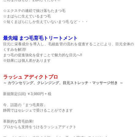
☆エクステの連続で抜け落ちたまつ毛
☆まばらに生えているまつ毛
☆短くまばらにしか生えていないまつ毛 など・・・
最先端 まつ毛育毛トリートメント
目元に栄養成分を導入し、毛細血管の流れを促進することにより、目元全体の
くすみを解消!
まつ毛の促進強化を促すことで魅力的な目元へ!!
※効果には個人差があります
ラッシュ アディクトプロ
～ カウンセリング、クレンジング、目元ストレッチ・マッサージ付き ～
新規限定(1回) ￥3,980円 + 税
今、話題の「まつ毛美容」
静岡ではセレジェで受けることができます
革新的な育毛効果!
プロからも支持をうけるラッシュアディクト